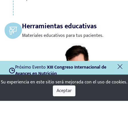
Herramientas educativas
Materiales educativos para tus pacientes.
Próximo Evento
XIII Congreso Internacional de
Avances en Nutrición
0
Su experiencia en este sitio será mejorada con el uso de cookies.
Ver evento
Evento
Aceptar
Finalizado